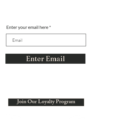
Sei nella lista?
Enter your email here
Iscriviti per ottenere offerte esclusive e amp;
sconti
Enter Email
Ci stiamo evolvendo
Join Our Loyalty Program