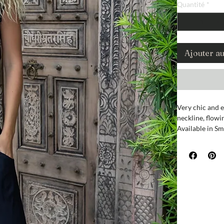
Quantité
*
Ajouter a
Very chic and e
neckline, flowi
Available in Sm
with our coordi