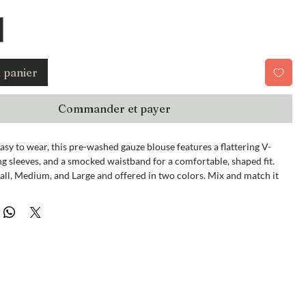
u panier
Commander et payer
asy to wear, this pre-washed gauze blouse features a flattering V-
ng sleeves, and a smocked waistband for a comfortable, shaped fit.
all, Medium, and Large and offered in two colors. Mix and match it
nating skirt or pants—search “gauzy” to complete the look.