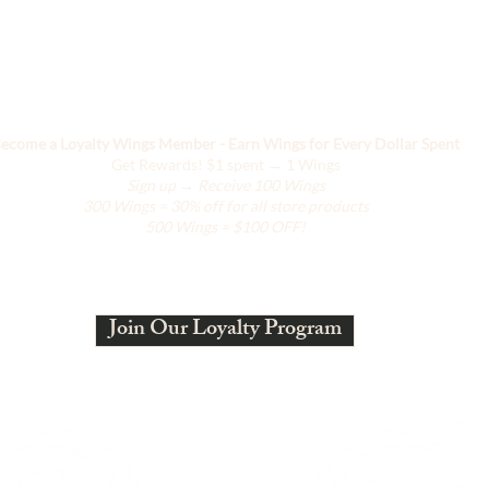
Nous évoluons
ecome a Loyalty Wings Member - Earn Wings for Every Dollar Spent
Get Rewards!
$1 spent → 1 Wings
Sign up → Receive 100 Wings
300 Wings = 30% off for all store products
500 Wings = $100 OFF!
Join Our Loyalty Program