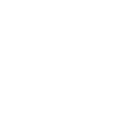
Boutique
À prop
Le placard de Hanily
Hanily v
Accessoires
Nous ve
La collection Hana
uniqueme
La collection de villégiature
spéciaux
La collection Ailes