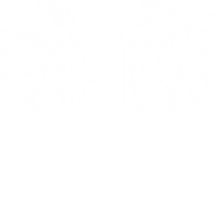
os de Hanily
Politique
ient à vous avec amour de Miami.
Expédition et
ndons actuellement nos produits
expédition Retours
nt en ligne et lors d'événements
Politique du magasin
.