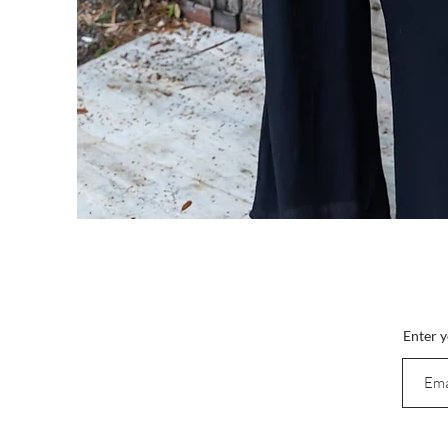
Ête
Inscriv
Enter y