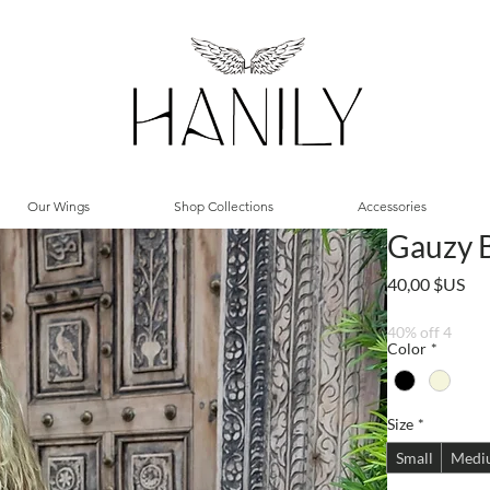
Our Wings
Shop Collections
Accessories
Gauzy B
Pri
40,00 $US
40% off 4
Color
*
Size
*
Small
Medi