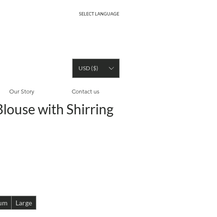
SELECT LANGUAGE
USD ($)
Our Story
Contact us
louse with Shirring
x
um
Large