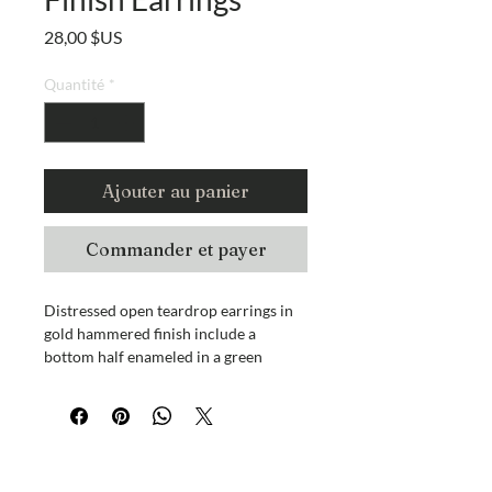
Prix
28,00 $US
Quantité
*
Ajouter au panier
Commander et payer
Distressed open teardrop earrings in
gold hammered finish include a
bottom half enameled in a green
patina finish. The hammered texture
and distressed finish create a
handcrafted look perfect for the
bohemian in you.
Êtes-vous sur la liste?