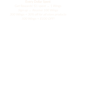
Every Dollar Spent
Get Rewards!
$1 spent → 1 Wings
Sign up → Receive 100 Wings
300 Wings = 30% off for all store products
500 Wings = $100 OFF!
Boutique
Le placard de Hanily
Accessoires
La collection Hana
La collection de villégiature
La collection Ailes
À propos de Hanily
Hanily vient à vous avec amour de Miami.
Nous vendons actuellement nos produits